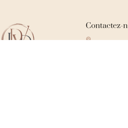
Contactez-
3 route de Moyeuvre, 
contact@lesdieux
+33 6 63 10 03 68
Depuis 2007, nous sommes spécialisés
dans la vente de vins, spiritueux et
boissons sans alcool.