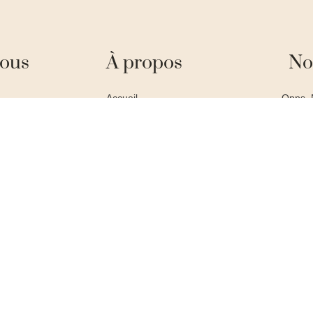
nous
À propos
No
Accueil
Opps, 
Montois-la-Montagne
Qui sommes-nous ?
Notre offre
duvin.com
Contact
Mentions légales